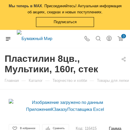
Мы теперь в MAX
. Присоединяйтесь! Актуальная информация
об акциях, скидках и новых поступлениях.
Подписаться
0
Пластилин 8цв.,
Мультики, 160г, стек
—
—
—
Главная
Каталог
Творчество и хобби
Товары для лепки
Гамма
Код:
116415
В избранное
Сравнить