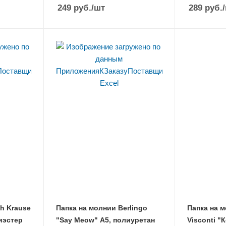
249
руб.
/шт
289
руб.
ch Krause
Папка на молнии Berlingo
Папка на 
иэстер
"Say Meow" А5, полиуретан
Visconti "