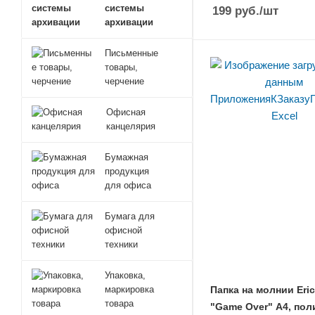
системы
199
руб.
/шт
архивации
Письменные
товары,
черчение
Офисная
канцелярия
Бумажная
продукция
для офиса
Бумага для
офисной
техники
Упаковка,
Папка на молнии Eri
маркировка
товара
"Game Over" А4, пол