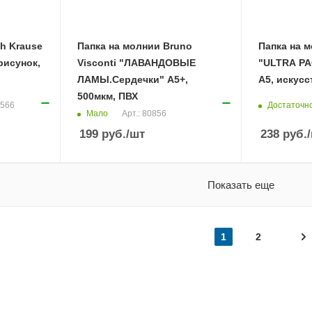
ch Krause
Папка на молнии Bruno
Папка на 
рисунок,
Visconti "ЛАВАНДОВЫЕ
"ULTRA PA
ЛАМЫ.Сердечки" А5+,
А5, искусс
500мкм, ПВХ
Достаточн
2566
Мало
Арт.: 80856
199
руб.
/шт
238
руб.
Показать еще
1
2