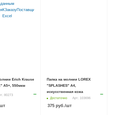
олнии Erich Krause
Папка на молнии LOREX
" А5+, 550мкм
"SPLASHES" А4,
искусственная кожа
т.: 80273
Достаточно
Арт.: 103696
/шт
375
руб.
/шт