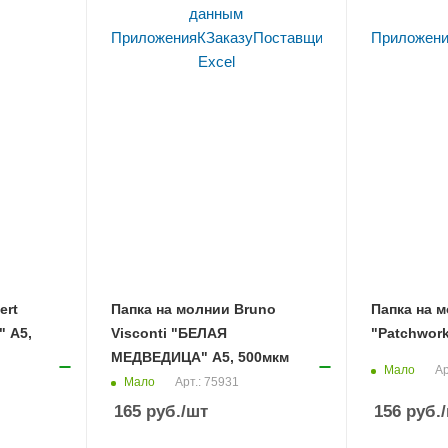
ert
Папка на молнии Bruno
Папка на м
" А5,
Visconti "БЕЛАЯ
"Patchwork
МЕДВЕДИЦА" А5, 500мкм
Мало
Ар
Мало
Арт.: 75931
165
руб.
/шт
156
руб.