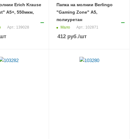
олнии Erich Krause
Папка на молнии Berlingo
t" А5+, 550мкм,
"Gaming Zone" А5,
полиуретан
о
Мало
Арт.: 139028
Арт.: 102871
/шт
412
руб.
/шт