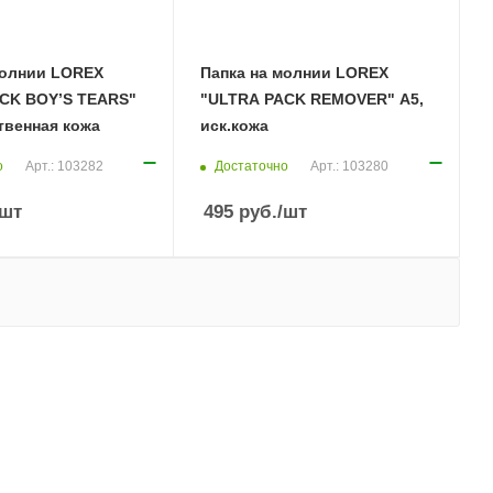
молнии LOREX
Папка на молнии LOREX
CK BOY’S TEARS"
"ULTRA PACK REMOVER" А5,
твенная кожа
иск.кожа
о
Достаточно
Арт.: 103282
Арт.: 103280
/шт
495
руб.
/шт