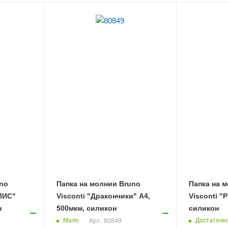
uno
Папка на молнии Bruno
Папка на 
ЛИС"
Visconti "Дракончики" А4,
Visconti "
н
500мкм, силикон
силикон
Мало
Достаточн
Арт.: 80849