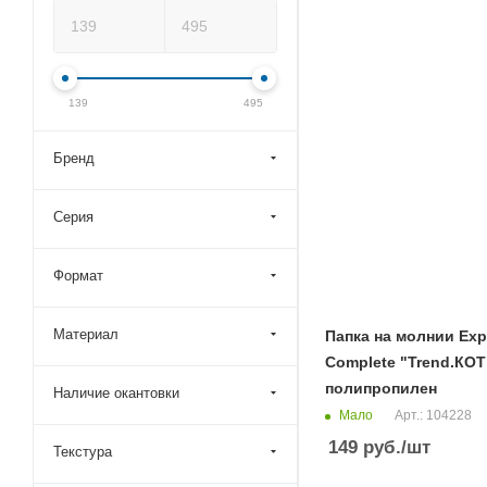
139
495
Бренд
Серия
Формат
Материал
Папка на молнии Exp
Complete "Trend.КОТ
полипропилен
Наличие окантовки
Мало
Арт.: 104228
149
руб.
/шт
Текстура