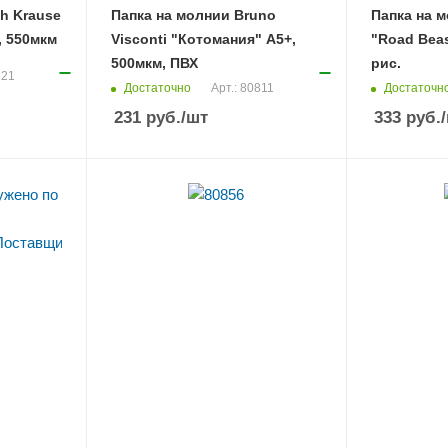
ch Krause
Папка на молнии Bruno
Папка на м
, 550мкм
Visconti "Котомания" А5+,
"Road Beas
500мкм, ПВХ
рис.
621
Достаточно
Достаточн
Арт.: 80811
231
руб.
/шт
333
руб.