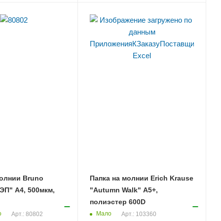
молнии Bruno
Папка на молнии Erich Krause
РЭП" А4, 500мкм,
"Autumn Walk" А5+,
полиэстер 600D
о
Мало
Арт.: 80802
Арт.: 103360