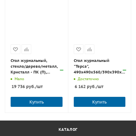
Стол журнальный,
Стол журнальный
стекло/дерево/металл,
"Терса",
Кристалл - ПК (П),
490х490х560/390х390х460
1000х600х417 мм, хром,
мм, КОМПЛЕКТ 2 шт.,
Мало
Достаточно
1116
металл/ЛДСП ясень
19 736
руб.
/шт
6 162
руб.
/шт
анкор темный
Купить
Купить
КАТАЛОГ