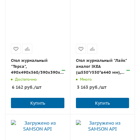
Стол журнальный
Стол журнальный "Лайк"
"Терса",
аналог IKEA
490х490х560/390х390х460
(ш550*г550*в440 мм),
мм, КОМПЛЕКТ 2 шт.,
дуб светлый, ш/к 07087
Достаточно
Много
металл/ЛДСП дуб сонома
6 162
руб.
/шт
3 163
руб.
/шт
Купить
Купить