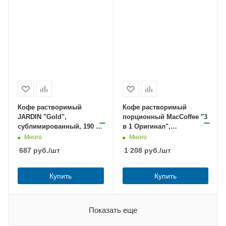
Кофе растворимый
Кофе растворимый
JARDIN "Gold",
порционный MacCoffee "3
сублимированный, 190 г,
в 1 Оригинал",
стеклянная банка, 1667-06
КОМПЛЕКТ 50 пакетиков
Много
Много
по 20 г, 100101
687
руб.
/шт
1 208
руб.
/шт
Купить
Купить
Показать еще