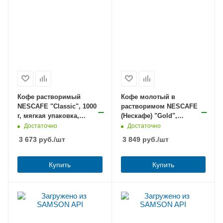
Кофе растворимый
Кофе молотый в
NESCAFE "Classic", 1000
растворимом NESCAFE
г, мягкая упаковка,
(Нескафе) "Gold",
12458947
сублимированный, 750 г,
Достаточно
Достаточно
мягкая упаковка, 01951,
3 673
руб.
/шт
3 849
руб.
/шт
12348310
Купить
Купить