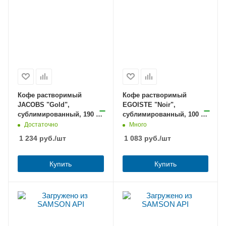
Кофе растворимый
Кофе растворимый
JACOBS "Gold",
EGOISTE "Noir",
сублимированный, 190 г,
сублимированный, 100 г,
стеклянная банка,
100% арабика,
Достаточно
Много
8051789
стеклянная банка, 4492
1 234
руб.
/шт
1 083
руб.
/шт
Купить
Купить