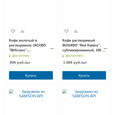
Кофе молотый в
Кофе растворимый
растворимом JACOBS
BUSHIDO "Red Katana",
"Millicano",
сублимированный, 100 г,
сублимированный, 120 г,
100% арабика,
Достаточно
Достаточно
мягкая упаковка, 8052694
стеклянная банка,
806
руб.
/шт
1 668
руб.
/шт
BU10009014
Купить
Купить