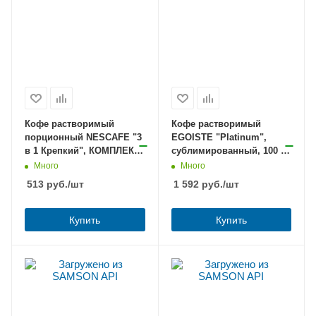
Кофе растворимый
Кофе растворимый
порционный NESCAFE "3
EGOISTE "Platinum",
в 1 Крепкий", КОМПЛЕКТ
сублимированный, 100 г,
20 пакетиков по 14,5 г,
100% арабика,
Много
Много
12460873
стеклянная банка, 8467
513
руб.
/шт
1 592
руб.
/шт
Купить
Купить