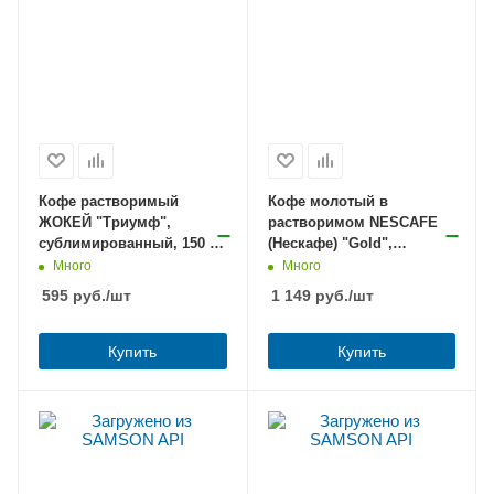
Кофе растворимый
Кофе молотый в
ЖОКЕЙ "Триумф",
растворимом NESCAFE
сублимированный, 150 г,
(Нескафе) "Gold",
мягкая упаковка, 1000-08-
сублимированный, 190 г,
Много
Много
0
мягкая упаковка,
595
руб.
/шт
1 149
руб.
/шт
12403031
Купить
Купить