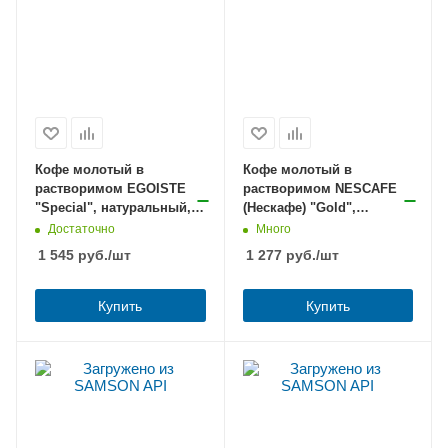
Кофе молотый в
Кофе молотый в
растворимом EGOISTE
растворимом NESCAFE
"Special", натуральный,
(Нескафе) "Gold",
100 г, 100% арабика,
сублимированный, 190 г,
Достаточно
Много
стеклянная банка, 8606
стеклянная банка,
1 545
руб.
/шт
1 277
руб.
/шт
12135508
Купить
Купить