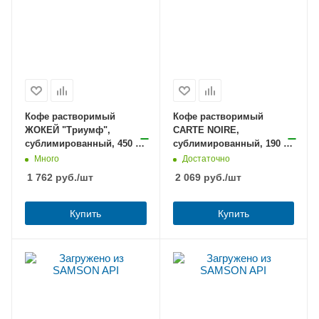
Кофе растворимый
Кофе растворимый
ЖОКЕЙ "Триумф",
CARTE NOIRE,
сублимированный, 450 г,
сублимированный, 190 г,
мягкая упаковка, 0917-08
стеклянная банка,
Много
Достаточно
4251985
1 762
руб.
/шт
2 069
руб.
/шт
Купить
Купить