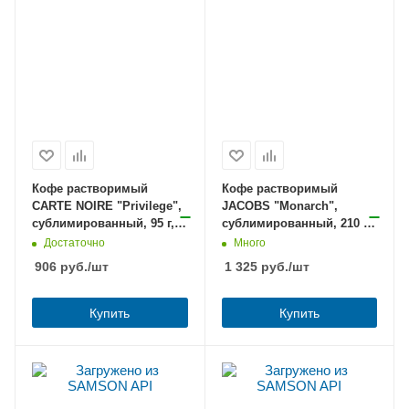
Кофе растворимый
Кофе растворимый
CARTE NOIRE "Privilege",
JACOBS "Monarch",
сублимированный, 95 г,
сублимированный, 210 г,
стеклянная банка,
мягкая упаковка, 8052808
Достаточно
Много
8051365
906
руб.
/шт
1 325
руб.
/шт
Купить
Купить