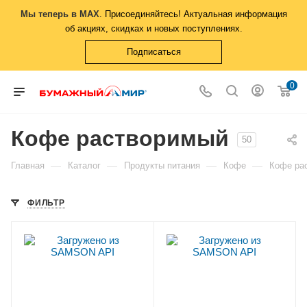
Мы теперь в MAX
. Присоединяйтесь! Актуальная информация
об акциях, скидках и новых поступлениях.
Подписаться
0
Кофе растворимый
50
—
—
—
—
Главная
Каталог
Продукты питания
Кофе
Кофе ра
ФИЛЬТР