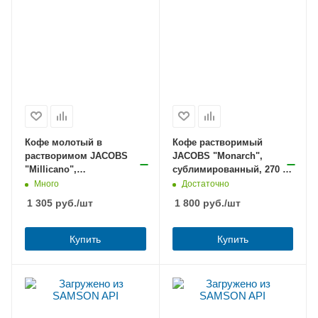
Кофе молотый в
Кофе растворимый
растворимом JACOBS
JACOBS "Monarch",
"Millicano",
сублимированный, 270 г,
сублимированный, 200 г,
стеклянная банка,
Много
Достаточно
мягкая упаковка, 8052484
8052852
1 305
руб.
/шт
1 800
руб.
/шт
Купить
Купить