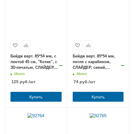
Бейдж верт. 85*54 мм, с
Бейдж верт. 85*54 мм,
лентой 45 см, "Котик", с
петля с карабином,
3D-печатью, СЛАЙДЕР,
СЛАЙДЕР, синий,
FUNSTER (ФАНСТЕР),
BRAUBERG EXTRA,
Много
Много
238828 /10
238836
125
руб.
/шт
74
руб.
/шт
Купить
Купить