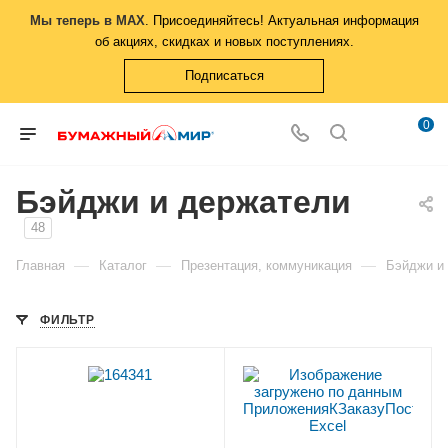
Мы теперь в MAX
. Присоединяйтесь! Актуальная информация
об акциях, скидках и новых поступлениях.
Подписаться
0
Бэйджи и держатели
48
—
—
—
Главная
Каталог
Презентация, коммуникация
Бэйджи и
ФИЛЬТР