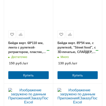
Бейдж верт. 68*110 мм,
Бейдж верт. 85*54 мм, с
лента с рулеткой-
рулеткой, "Street food", с
ретрактором, пластик,
3D-печатью, СЛАЙДЕР,
цветной с рисунком-
FUNSTER (ФАНСТЕР) /10
Достаточно
Много
зайчик /ассорти/
150
руб.
/шт
130
руб.
/шт
Купить
Купить