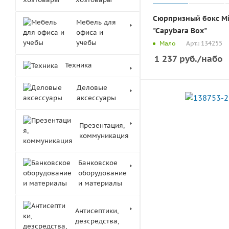
Сюрпризный бокс Mi
Мебель для
"Capybara Box"
офиса и
учебы
Арт.: 134255
Мало
1 237
руб.
/набо
Техника
Деловые
аксессуары
Презентация,
коммуникация
Банковское
оборудование
и материалы
Антисептики,
дезсредства,