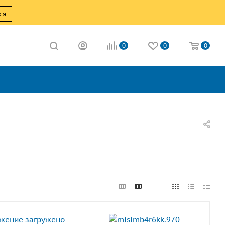
ся
0
0
0