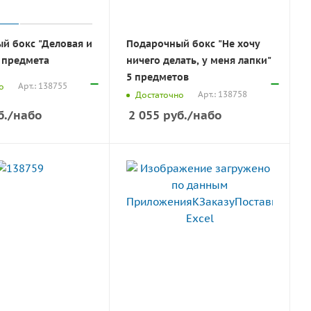
й бокс "Деловая и
Подарочный бокс "Не хочу
4 предмета
ничего делать, у меня лапки"
5 предметов
Арт.: 138755
о
Арт.: 138758
Достаточно
б.
/набо
2 055
руб.
/набо