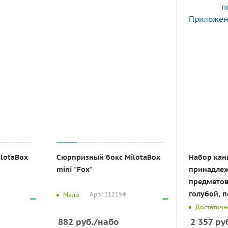
lotaBox
Сюрпризный бокс MilotaBox
Набор кан
mini "Fox"
принадлежн
предметов
голубой, 
Арт.: 112154
Мало
Достаточн
882
руб.
/набо
2 357
руб