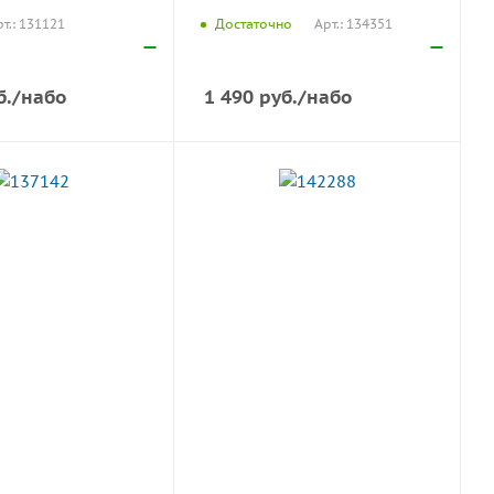
т.: 131121
Арт.: 134351
Достаточно
б.
/набо
1 490
руб.
/набо