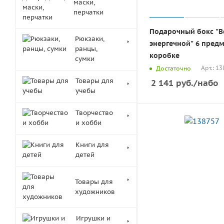
маски,
перчатки
Подарочный бокс "В
Рюкзаки,
энергечной" 6 предм
ранцы,
коробке
сумки
Арт.: 1
Достаточно
Товары для
2 141
руб.
/набо
учебы
Творчество
и хобби
Книги для
детей
Товары для
художников
Игрушки и