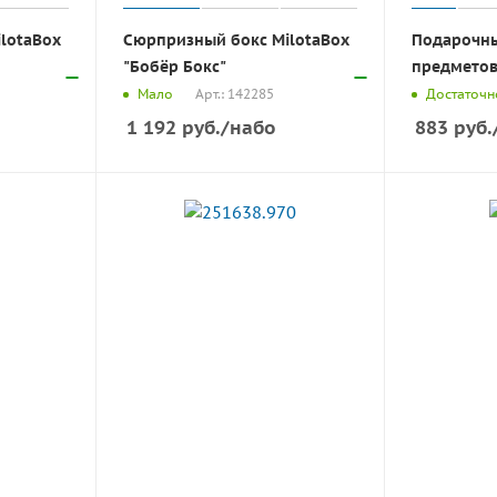
lotaBox
Сюрпризный бокс MilotaBox
Подарочны
"Бобёр Бокс"
предмето
Арт.: 142285
Мало
Достаточн
1 192
руб.
/набо
883
руб.