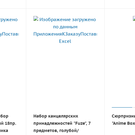
абор
Набор канцелярских
Сюрпризны
й 18пр.
принадлежностей "Fuze", 7
"Anime Box
чика
предметов, голубой/