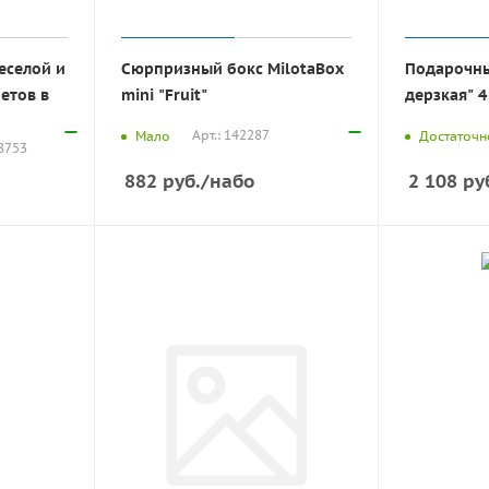
еселой и
Сюрпризный бокс MilotaBox
Подарочны
етов в
mini "Fruit"
дерзкая" 
Арт.: 142287
Мало
Достаточн
38753
882
руб.
/набо
2 108
ру