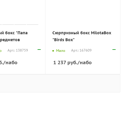
й бокс "Папа
Сюрпризный бокс MilotaBox
предметов
"Birds Box"
Арт.: 138759
Арт.: 167609
о
Мало
б.
/набо
1 237
руб.
/набо