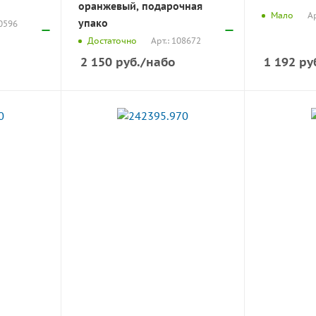
оранжевый, подарочная
Ар
Мало
упако
10596
Арт.: 108672
Достаточно
2 150
руб.
/набо
1 192
ру