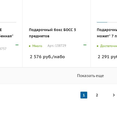
Е
Подарочный бокс БОСС 5
Подарочны
бенная"
предметов
может" 7 
Арт.: 138729
Много
Достаточн
38757
2 576
руб.
/набо
2 291
ру
Показать еще
1
2