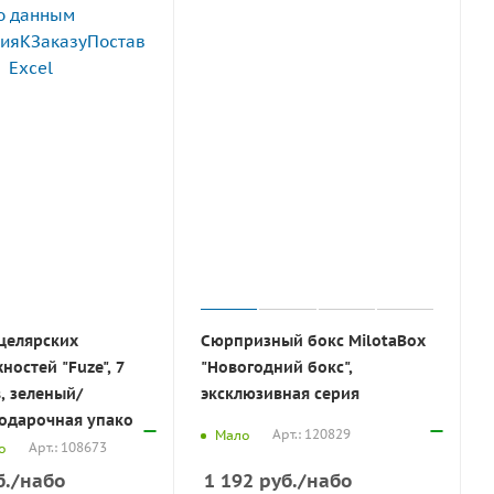
целярских
Сюрпризный бокс MilotaBox
остей "Fuze", 7
"Новогодний бокс",
, зеленый/
эксклюзивная серия
подарочная упако
Арт.: 120829
Мало
Арт.: 108673
о
.
/набо
1 192
руб.
/набо