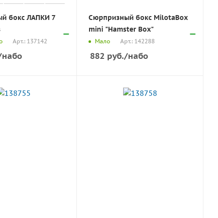
й бокс ЛАПКИ 7
Сюрпризный бокс MilotaBox
в
mini "Hamster Box"
Арт.: 137142
Арт.: 142288
о
Мало
/набо
882
руб.
/набо