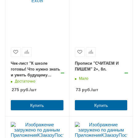
Чек-лист "К школе
Прописи "СЧИТАЕМ И
готовы! Что нужно знать
ПИШЕМ" 2+, 8л.
и уметь будущему
Мало
первокласнику", 1л.
Достаточно
275
руб.
/шт
73
руб.
/шт
Купить
Купить