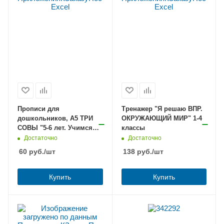
Прописи для
Тренажер "Я решаю ВПР.
дошкольников, А5 ТРИ
ОКРУЖАЮЩИЙ МИР" 1-4
СОВЫ "5-6 лет. Учимся
классы
писать по-английски. По
Достаточно
Достаточно
точкам", 8стр.
60
руб.
/шт
138
руб.
/шт
Купить
Купить