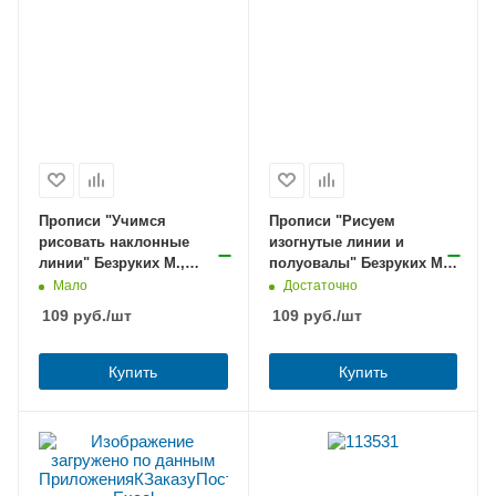
Прописи "Учимся
Прописи "Рисуем
рисовать наклонные
изогнутые линии и
линии" Безруких М.,
полуовалы" Безруких М.
5+,16стр.
5+,16стр.
Мало
Достаточно
109
руб.
/шт
109
руб.
/шт
Купить
Купить