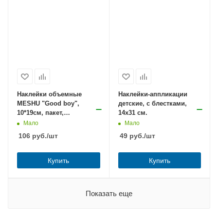
Наклейки объемные
Наклейки-аппликации
MESHU "Good boy",
детские, с блестками,
10*19см, пакет,
14х31 см.
европодвес
Мало
Мало
106
руб.
/шт
49
руб.
/шт
Купить
Купить
Показать еще