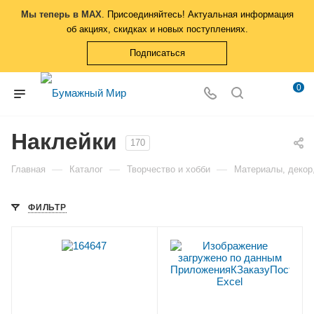
Мы теперь в MAX
. Присоединяйтесь! Актуальная информация
об акциях, скидках и новых поступлениях.
Подписаться
0
Наклейки
170
—
—
—
Главная
Каталог
Творчество и хобби
Материалы, декор
ФИЛЬТР