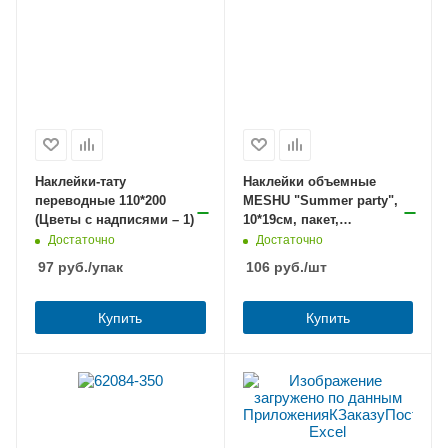
Наклейки-тату
Наклейки объемные
переводные 110*200
MESHU "Summer party",
(Цветы с надписями – 1)
10*19см, пакет,
европодвес
Достаточно
Достаточно
97
руб.
/упак
106
руб.
/шт
Купить
Купить