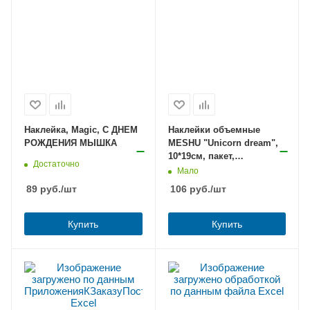
Наклейка, Magic, С ДНЕМ
Наклейки объемные
РОЖДЕНИЯ МЫШКА
MESHU "Unicorn dream",
10*19см, пакет,
Достаточно
европодвес
Мало
89
руб.
/шт
106
руб.
/шт
Купить
Купить