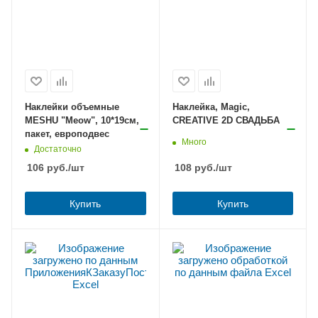
Наклейки объемные
Наклейка, Magic,
MESHU "Meow", 10*19см,
CREATIVE 2D СВАДЬБА
пакет, европодвес
Много
Достаточно
106
руб.
/шт
108
руб.
/шт
Купить
Купить