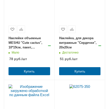
Наклейки объемные
Наклейка, для декора
MESHU "Cute cactus",
витражные "Сердечки",
10*19см, пакет,
20х20см
европодвес
Мало
Достаточно
78
руб.
/шт
51
руб.
/шт
Купить
Купить