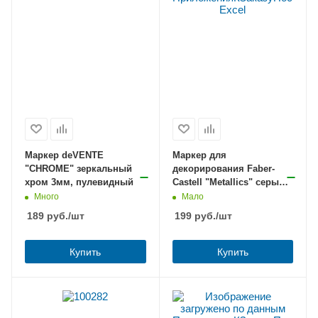
Маркер deVENTE
Маркер для
"CHROME" зеркальный
декорирования Faber-
хром 3мм, пулевидный
Castell "Metallics" серый
металлик 1,5мм,
Много
Мало
пулевидный
189
руб.
/шт
199
руб.
/шт
Купить
Купить