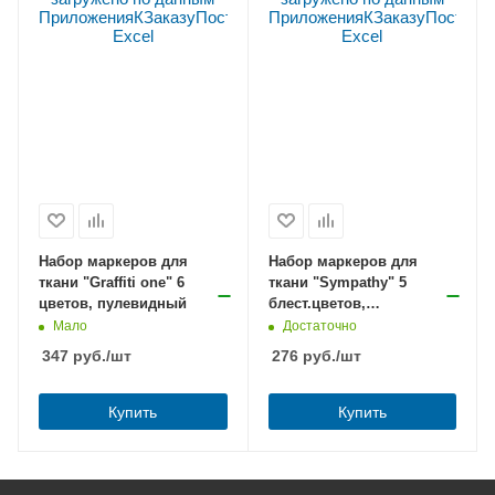
Набор маркеров для
Набор маркеров для
ткани "Graffiti one" 6
ткани "Sympathy" 5
цветов, пулевидный
блест.цветов,
пулевидный
Мало
Достаточно
347
руб.
/шт
276
руб.
/шт
Купить
Купить