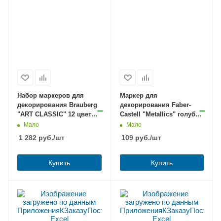
Набор маркеров для
Маркер для
декорирования Brauberg
декорирования Faber-
"ART CLASSIC" 12 цветов
Castell "Metallics" голубой
1мм, пулевидный
металлик 1,5мм,
Мало
Мало
пулевидный
1 282
руб.
/шт
109
руб.
/шт
Купить
Купить