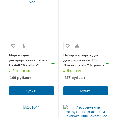
Маркер для
Набор маркеров для
декорирования Faber-
декорирования JOVI
Castell "Metallics"
"Decor metalic" 6 цветов
фиолетовый металлик
2мм, пулевидный
Достаточно
Достаточно
1,5мм, пулевидный
109
руб.
/шт
427
руб.
/шт
Купить
Купить