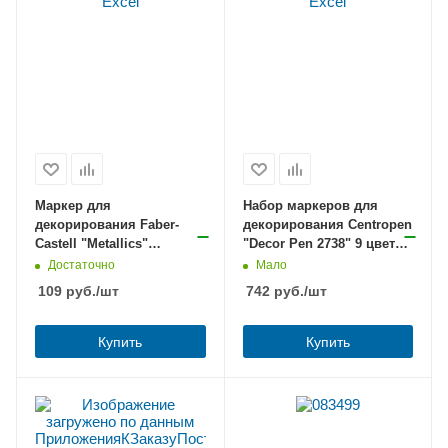
Маркер для
Набор маркеров для
декорирования Faber-
декорирования Centropen
Castell "Metallics"
"Decor Pen 2738" 9 цветов
зеленый металлик 1,5мм,
1,5мм, пулевидный
Достаточно
Мало
пулевидный
109
руб.
/шт
742
руб.
/шт
Купить
Купить