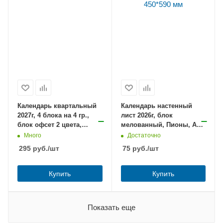
Календарь квартальный
Календарь настенный
2027г, 4 блока на 4 гр.,
лист 2026г, блок
блок офсет 2 цвета,
мелованный, Пионы, А1,
БИЗНЕС, Огни над водой,
450*590 мм
Много
Достаточно
с бегунком, Хатбер
295
руб.
/шт
75
руб.
/шт
Купить
Купить
Показать еще