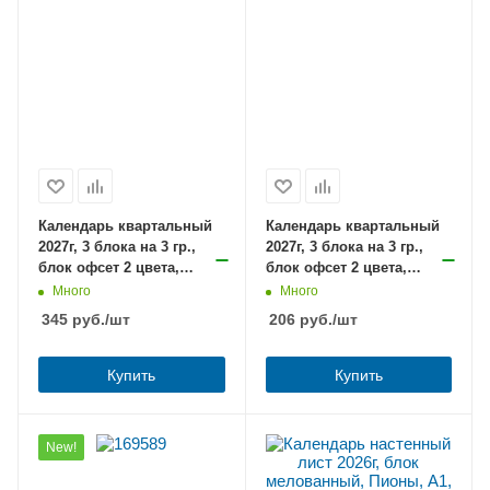
Календарь квартальный
Календарь квартальный
2027г, 3 блока на 3 гр.,
2027г, 3 блока на 3 гр.,
блок офсет 2 цвета,
блок офсет 2 цвета,
Люкс, Сияние водопада,
Каждый день полон
Много
Много
с бегунком, Хатбер
чудес!, с бегунком
345
руб.
/шт
206
руб.
/шт
Купить
Купить
New!