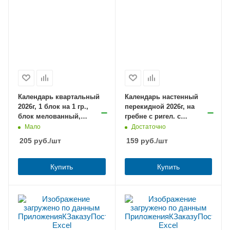
Календарь квартальный
Календарь настенный
2026г, 1 блок на 1 гр.,
перекидной 2026г, на
блок мелованный,
гребне с ригел. с
Удивительный пейзаж, с
НАКЛЕЙКАМИ, мини,блок
Мало
Достаточно
бегунком, BRAUBERG /10
мелов.,Времена года
205
руб.
/шт
159
руб.
/шт
Купить
Купить