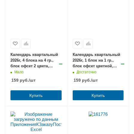
Календарь квартальный
Календарь квартальный
2026г, 4 блока на 4 гр.,
2026г, 1 блок на 1 гр.,
блок офсет 2 цвета,
блок офсет цветной,
БИЗНЕС, Небоскребы, с
Люкс, City Style, с бегун.,
Мало
Достаточно
бегунком
Hatber
159
руб.
/шт
159
руб.
/шт
Купить
Купить