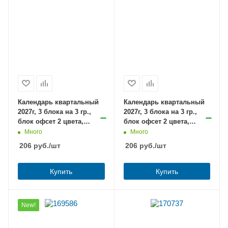
Календарь квартальный
Календарь квартальный
2027г, 3 блока на 3 гр.,
2027г, 3 блока на 3 гр.,
блок офсет 2 цвета,
блок офсет 2 цвета,
Водопад, с бегунком
Фонтаны Петергофа, с
Много
Много
бегунком
206
руб.
/шт
206
руб.
/шт
Купить
Купить
New!