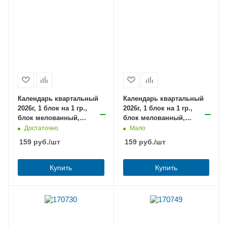
Календарь квартальный
Календарь квартальный
2026г, 1 блок на 1 гр.,
2026г, 1 блок на 1 гр.,
блок мелованный,
блок мелованный,
Васильковый луг, с
Острова, с бегунком,
Достаточно
Мало
бегунком, BRAUBERG /10
BRAUBERG /10
159
руб.
/шт
159
руб.
/шт
Купить
Купить