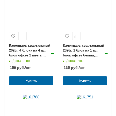
Календарь квартальный
Календарь квартальный
2026г, 4 блока на 4 гр.,
2026г, 1 блок на 1 гр.,
блок офсет 2 цвета,
блок офсет белый,
БИЗНЕС, Панорама гор, с
Арктика, с бегунком,
Достаточно
Достаточно
бегунком
МИНИ, BRAUBERG /8
159
руб.
/шт
165
руб.
/шт
Купить
Купить