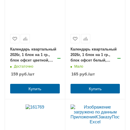
Календарь квартальный
Календарь квартальный
2026г, 1 блок на 1 гр.,
2026г, 1 блок на 1 гр.,
блок офсет цветной,
блок офсет белый,
Люкс, Россия, с бегун.,
Милые щенки,с бегунком,
Достаточно
Мало
Hatber
МИНИ, BRAUBERG /8
159
руб.
/шт
165
руб.
/шт
Купить
Купить