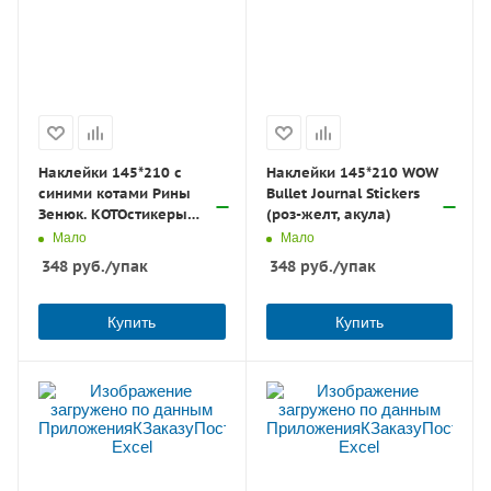
Наклейки 145*210 с
Наклейки 145*210 WOW
синими котами Рины
Bullet Journal Stickers
Зенюк. КОТОстикеры
(роз-желт, акула)
(розовая)
Мало
Мало
348
руб.
/упак
348
руб.
/упак
Купить
Купить