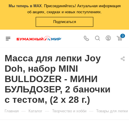
Мы теперь в MAX
. Присоединяйтесь! Актуальная информация
об акциях, скидках и новых поступлениях.
Подписаться
0
Масса для лепки Joy
Doh, набор MINI
BULLDOZER - МИНИ
БУЛЬДОЗЕР, 2 баночки
с тестом, (2 x 28 г.)
—
—
—
Главная
Каталог
Творчество и хобби
Товары для лепки