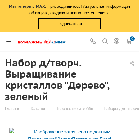
Мы теперь в MAX
. Присоединяйтесь! Актуальная информация
об акциях, скидках и новых поступлениях.
Подписаться
0
Набор д/творч.
Выращивание
кристаллов "Дерево",
зеленый
—
—
—
Главная
Каталог
Творчество и хобби
Наборы для творч