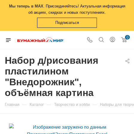
Мы теперь в MAX
. Присоединяйтесь! Актуальная информация
об акциях, скидках и новых поступлениях.
Подписаться
0
Набор д/рисования
пластилином
"Внедорожник",
объёмная картина
—
—
—
Главная
Каталог
Творчество и хобби
Наборы для творч