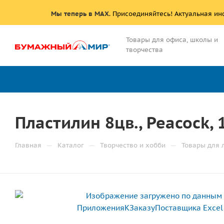
Мы теперь в MAX
. Присоединяйтесь! Актуальная и
Товары для офиса, школы и
творчества
Пластилин 8цв., Peacock, 
—
—
—
Главная
Каталог
Творчество и хобби
Товары для 