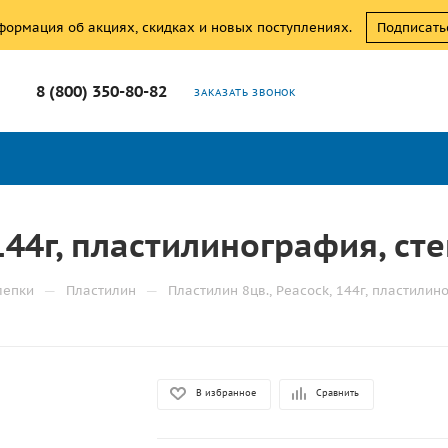
нформация об акциях, скидках и новых поступлениях.
Подписать
8 (800) 350-80-82
ЗАКАЗАТЬ ЗВОНОК
144г, пластилинография, сте
—
—
лепки
Пластилин
Пластилин 8цв., Peacock, 144г, пластилин
В избранное
Сравнить