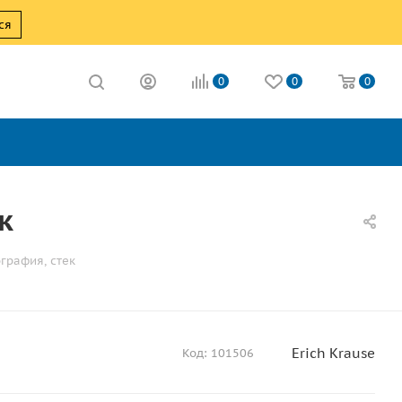
ся
0
0
0
к
ография, стек
Erich Krause
Код:
101506