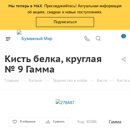
Мы теперь в MAX
. Присоединяйтесь! Актуальная информация
об акциях, скидках и новых поступлениях.
Подписаться
0
Кисть белка, круглая
№ 9 Гамма
—
—
—
—
Главная
Каталог
Творчество и хобби
Кисти
Кисти 
Гамма
Код:
83386
В избранное
Сравнить