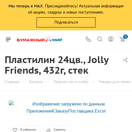
Мы теперь в MAX
. Присоединяйтесь! Актуальная информация
об акциях, скидках и новых поступлениях.
Подписаться
0
Пластилин 24цв., Jolly
Friends, 432г, стек
—
—
—
Главная
Каталог
Творчество и хобби
Товары для лепки
В избранное
Сравнить