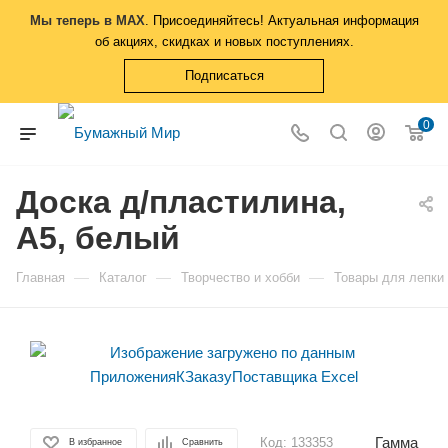
Мы теперь в MAX
. Присоединяйтесь! Актуальная информация
об акциях, скидках и новых поступлениях.
Подписаться
0
Доска д/пластилина,
А5, белый
—
—
—
Главная
Каталог
Творчество и хобби
Товары для лепки
Гамма
Код:
133353
В избранное
Сравнить