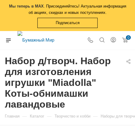
Мы теперь в MAX
. Присоединяйтесь! Актуальная информация
об акциях, скидках и новых поступлениях.
Подписаться
0
Набор д/творч. Набор
для изготовления
игрушки "Miadolla"
Коты-обнимашки
лавандовые
—
—
—
Главная
Каталог
Творчество и хобби
Наборы для творч