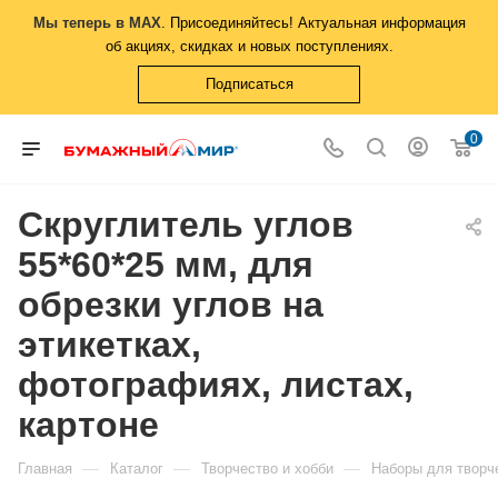
Мы теперь в MAX
. Присоединяйтесь! Актуальная информация
об акциях, скидках и новых поступлениях.
Подписаться
0
Скруглитель углов
55*60*25 мм, для
обрезки углов на
этикетках,
фотографиях, листах,
картоне
—
—
—
Главная
Каталог
Творчество и хобби
Наборы для творч