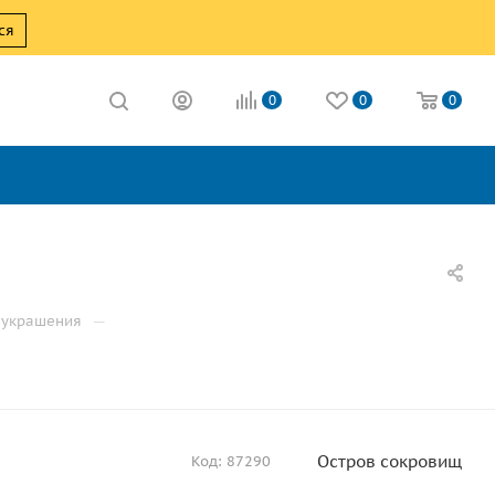
ся
0
0
0
—
 украшения
Остров сокровищ
Код:
87290