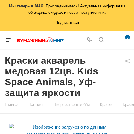
Мы теперь в MAX
. Присоединяйтесь! Актуальная информация
об акциях, скидках и новых поступлениях.
Подписаться
0
Краски акварель
медовая 12цв. Kids
Space Animals, Уф-
защита яркости
—
—
—
—
Главная
Каталог
Творчество и хобби
Краски
Краск