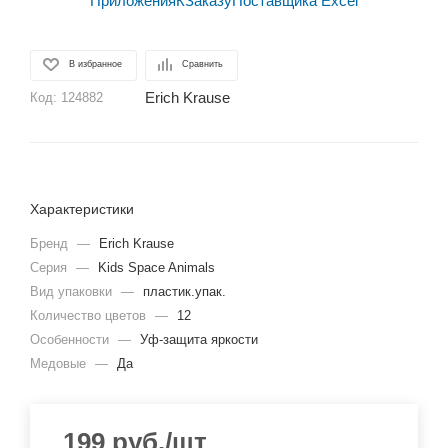
В избранное
Сравнить
Erich Krause
Код:
124882
Характеристики
Бренд
—
Erich Krause
Серия
—
Kids Space Animals
Вид упаковки
—
пластик.упак.
Количество цветов
—
12
Особенности
—
Уф-защита яркости
Медовые
—
Да
199
руб.
/шт