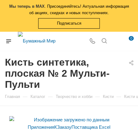
Мы теперь в MAX
. Присоединяйтесь! Актуальная информация
об акциях, скидках и новых поступлениях.
Подписаться
0
Кисть синтетика,
плоская № 2 Мульти-
Пульти
—
—
—
—
Главная
Каталог
Творчество и хобби
Кисти
Кисти 