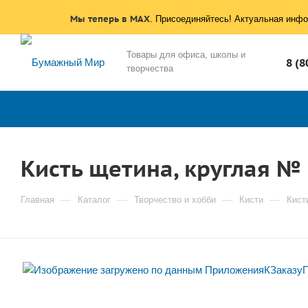
Мы теперь в MAX
. Присоединяйтесь! Актуальная инфо
Товары для офиса, школы и
8 (8
творчества
Кисть щетина, круглая №
—
—
—
—
Главная
Каталог
Творчество и хобби
Кисти
Кист