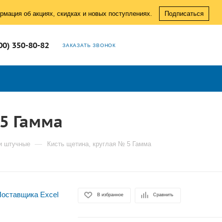
рмация об акциях, скидках и новых поступлениях.
Подписаться
00) 350-80-82
ЗАКАЗАТЬ ЗВОНОК
 5 Гамма
—
и штучные
Кисть щетина, круглая № 5 Гамма
В избранное
Сравнить