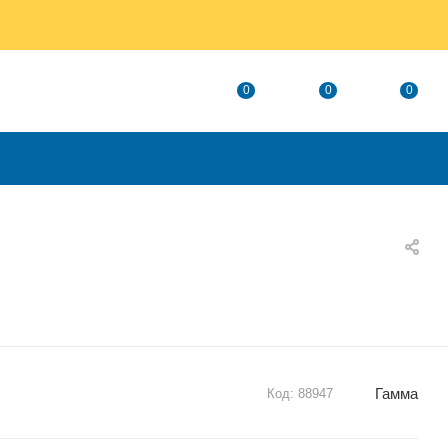
0
0
0
Гамма
Код:
88947