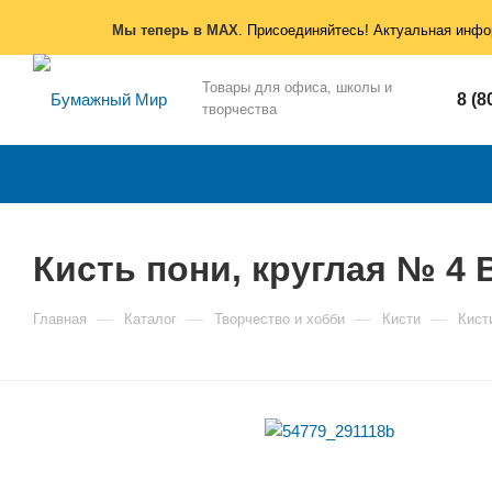
Мы теперь в MAX
. Присоединяйтесь! Актуальная инфо
Товары для офиса, школы и
8 (8
творчества
Кисть пони, круглая № 4 
—
—
—
—
Главная
Каталог
Творчество и хобби
Кисти
Кист