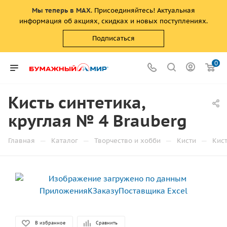
Мы теперь в MAX
. Присоединяйтесь! Актуальная
информация об акциях, скидках и новых поступлениях.
Подписаться
0
Кисть синтетика,
круглая № 4 Brauberg
—
—
—
—
Главная
Каталог
Творчество и хобби
Кисти
Кис
В избранное
Сравнить