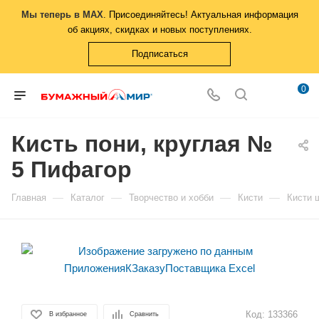
Мы теперь в MAX
. Присоединяйтесь! Актуальная информация
об акциях, скидках и новых поступлениях.
Подписаться
0
Кисть пони, круглая №
5 Пифагор
—
—
—
—
Главная
Каталог
Творчество и хобби
Кисти
Кисти 
Код:
133366
В избранное
Сравнить