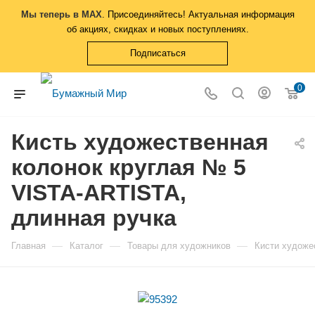
Мы теперь в MAX
. Присоединяйтесь! Актуальная информация
об акциях, скидках и новых поступлениях.
Подписаться
0
Кисть художественная
колонок круглая № 5
VISTA-ARTISTA,
длинная ручка
—
—
—
Главная
Каталог
Товары для художников
Кисти художе