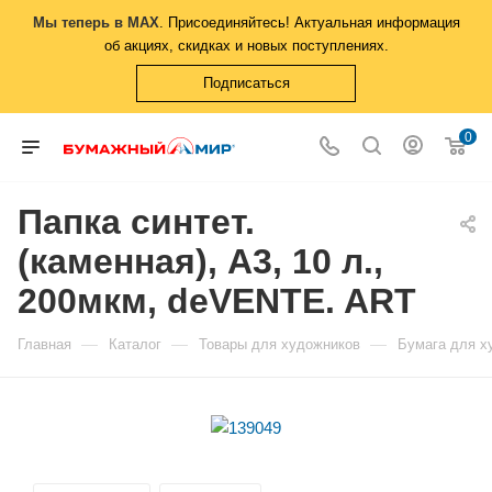
Мы теперь в MAX
. Присоединяйтесь! Актуальная информация
об акциях, скидках и новых поступлениях.
Подписаться
0
Папка синтет.
(каменная), А3, 10 л.,
200мкм, deVENTE. ART
—
—
—
Главная
Каталог
Товары для художников
Бумага для х