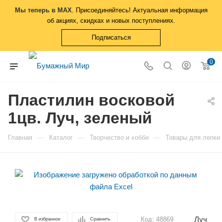
Мы теперь в MAX
. Присоединяйтесь! Актуальная информация
об акциях, скидках и новых поступлениях.
Подписаться
0
Пластилин восковой
1цв. Луч, зеленый
—
—
—
Главная
Каталог
Творчество и хобби
Товары для лепки
Луч
Код:
48869
В избранное
Сравнить