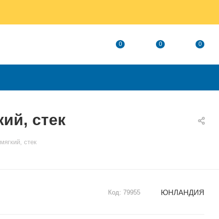
0
0
0
ий, стек
мягкий, стек
ЮНЛАНДИЯ
Код:
79955