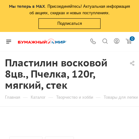
Мы теперь в MAX
. Присоединяйтесь! Актуальная информация
об акциях, скидках и новых поступлениях.
Подписаться
0
Пластилин восковой
8цв., Пчелка, 120г,
мягкий, стек
—
—
—
Главная
Каталог
Творчество и хобби
Товары для лепки