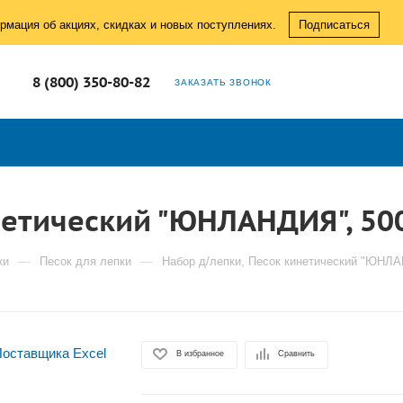
рмация об акциях, скидках и новых поступлениях.
Подписаться
8 (800) 350-80-82
ЗАКАЗАТЬ ЗВОНОК
етический "ЮНЛАНДИЯ", 500
—
—
ки
Песок для лепки
Набор д/лепки, Песок кинетический "ЮНЛАН
В избранное
Сравнить