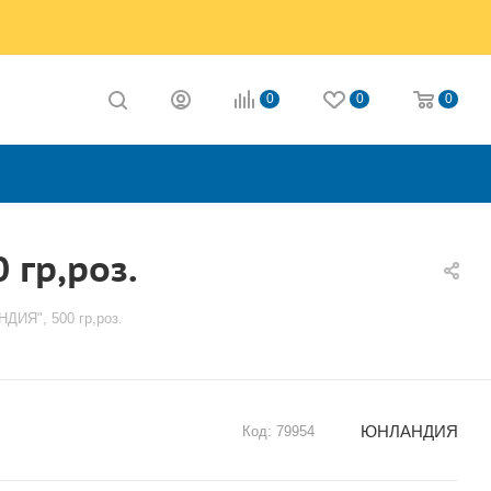
0
0
0
 гр,роз.
ДИЯ", 500 гр,роз.
ЮНЛАНДИЯ
Код:
79954