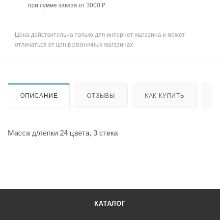
при сумме заказа от 3000 ₽
Цена действительна только для интернет-магазина и может
отличаться от цен в розничных магазинах
ОПИСАНИЕ
ОТЗЫВЫ
КАК КУПИТЬ
О
Масса д/лепки 24 цвета, 3 стека
КАТАЛОГ