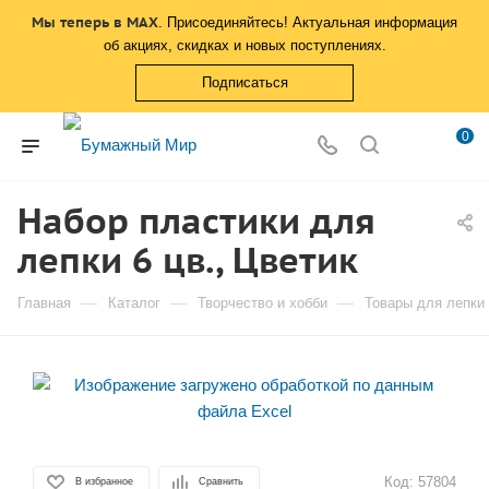
Мы теперь в MAX
. Присоединяйтесь! Актуальная информация
об акциях, скидках и новых поступлениях.
Подписаться
0
Набор пластики для
лепки 6 цв., Цветик
—
—
—
Главная
Каталог
Творчество и хобби
Товары для лепки
Код:
57804
В избранное
Сравнить