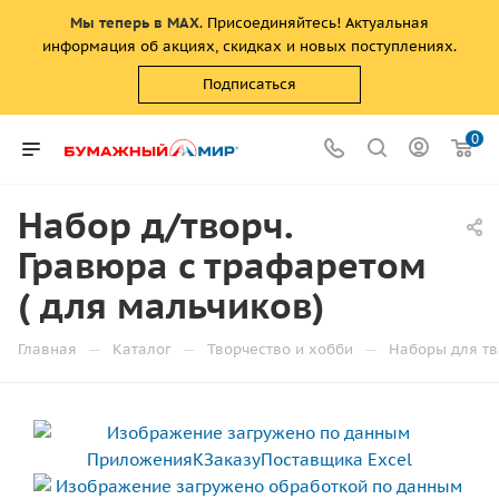
Мы теперь в MAX
. Присоединяйтесь! Актуальная
информация об акциях, скидках и новых поступлениях.
Подписаться
0
Набор д/творч.
Гравюра с трафаретом
( для мальчиков)
—
—
—
Главная
Каталог
Творчество и хобби
Наборы для тв