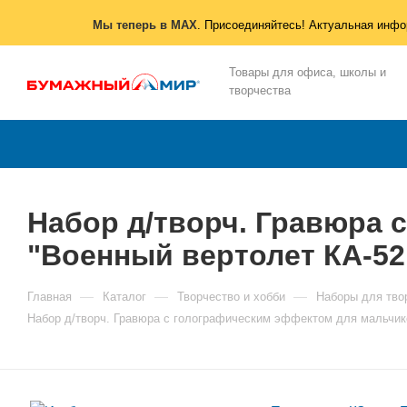
Мы теперь в MAX
. Присоединяйтесь! Актуальная инфо
Товары для офиса, школы и
творчества
Набор д/творч. Гравюра 
"Военный вертолет КА-52
—
—
—
Главная
Каталог
Творчество и хобби
Наборы для тво
Набор д/творч. Гравюра с голографическим эффектом для мальчик