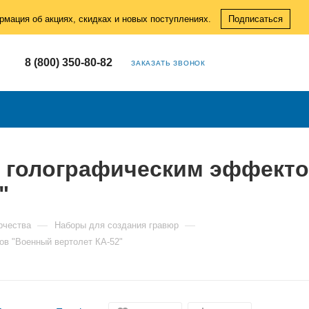
рмация об акциях, скидках и новых поступлениях.
Подписаться
8 (800) 350-80-82
ЗАКАЗАТЬ ЗВОНОК
с голографическим эффект
"
—
—
рчества
Наборы для создания гравюр
ов "Военный вертолет КА-52"