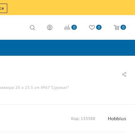
ся
0
0
0
равюра 20 x 25.5 см №67 "Сурикат"
Hobbius
Код:
133388