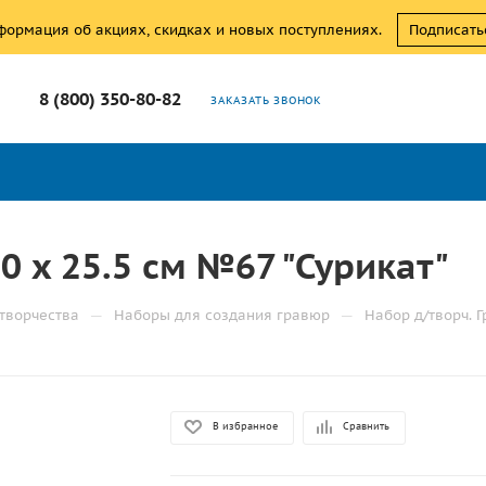
нформация об акциях, скидках и новых поступлениях.
Подписать
8 (800) 350-80-82
ЗАКАЗАТЬ ЗВОНОК
0 x 25.5 см №67 "Сурикат"
—
—
творчества
Наборы для создания гравюр
Набор д/творч. Г
В избранное
Сравнить