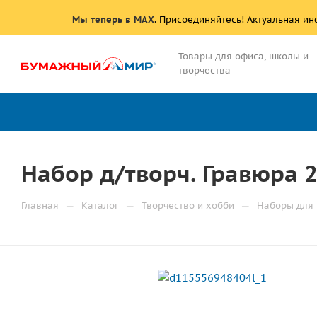
Мы теперь в MAX
. Присоединяйтесь! Актуальная и
Товары для офиса, школы и
творчества
Набор д/творч. Гравюра 2
—
—
—
Главная
Каталог
Творчество и хобби
Наборы для 