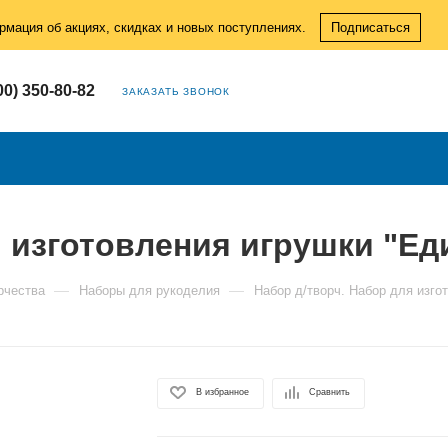
рмация об акциях, скидках и новых поступлениях.
Подписаться
00) 350-80-82
ЗАКАЗАТЬ ЗВОНОК
 изготовления игрушки "Еди
—
—
рчества
Наборы для рукоделия
Набор д/творч. Набор для изгот
В избранное
Сравнить