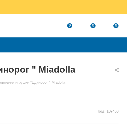
0
0
0
норог " Miadolla
овления игрушки "Единорог " Miadolla
Код:
107463