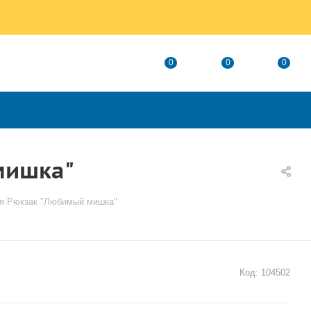
0
0
0
мишка"
ья Рюкзак "Любимый мишка"
Код:
104502