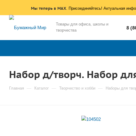
Мы теперь в MAX
. Присоединяйтесь! Актуальная инфо
Товары для офиса, школы и
8 (8
творчества
Набор д/творч. Набор д
—
—
—
Главная
Каталог
Творчество и хобби
Наборы для тво