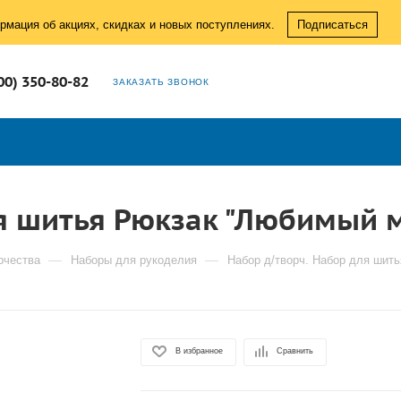
рмация об акциях, скидках и новых поступлениях.
Подписаться
00) 350-80-82
ЗАКАЗАТЬ ЗВОНОК
ля шитья Рюкзак "Любимый 
—
—
рчества
Наборы для рукоделия
Набор д/творч. Набор для шит
В избранное
Сравнить