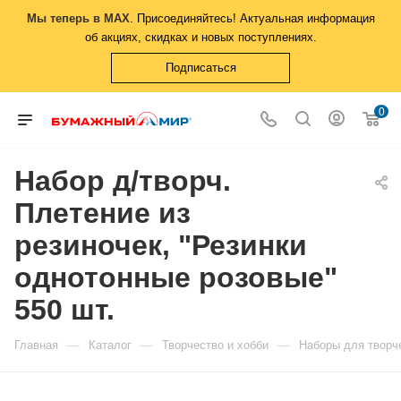
Мы теперь в MAX
. Присоединяйтесь! Актуальная информация
об акциях, скидках и новых поступлениях.
Подписаться
0
Набор д/творч.
Плетение из
резиночек, "Резинки
однотонные розовые"
550 шт.
—
—
—
Главная
Каталог
Творчество и хобби
Наборы для творч