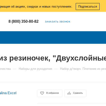
рмация об акциях, скидках и новых поступлениях.
Подписаться
8 (800) 350-80-82
ЗАКАЗАТЬ ЗВОНОК
из резиночек, "Двухслойные
—
—
рчества
Наборы для рукоделия
Набор д/творч. Плетение из ре
В избранное
Сравнить