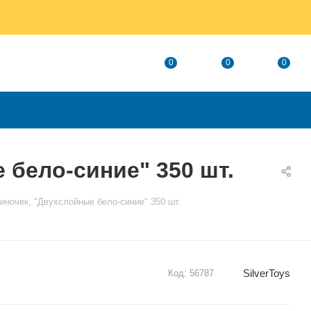
0
0
0
 бело-синие" 350 шт.
зиночек, "Двухслойные бело-синие" 350 шт.
SilverToys
Код:
56787