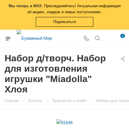
Мы теперь в MAX
. Присоединяйтесь! Актуальная информация
об акциях, скидках и новых поступлениях.
Подписаться
0
Набор д/творч. Набор
для изготовления
игрушки "Miadolla"
Хлоя
—
—
—
Главная
Каталог
Творчество и хобби
Наборы для творч