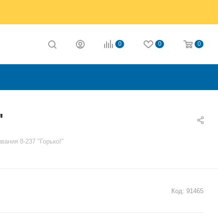
0
0
0
"
вания 8-237 "Горько!"
Код:
91465