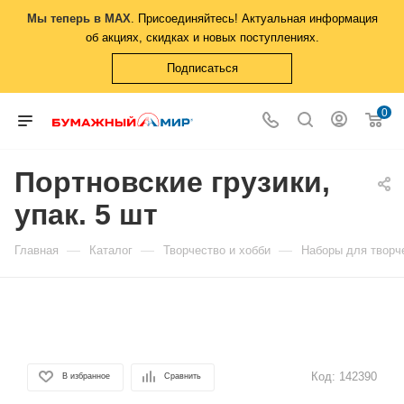
Мы теперь в MAX
. Присоединяйтесь! Актуальная информация
об акциях, скидках и новых поступлениях.
Подписаться
0
Портновские грузики,
упак. 5 шт
—
—
—
Главная
Каталог
Творчество и хобби
Наборы для творч
Код:
142390
В избранное
Сравнить