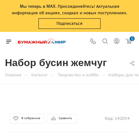
. Присоединяйтесь! Актуальная
Мы теперь в MAX
информация об акциях, скидках и новых поступлениях.
Подписаться
0
Набор бусин жемчуг
—
—
—
Главная
Каталог
Творчество и хобби
Наборы для тв
Код:
142054
В избранное
Сравнить