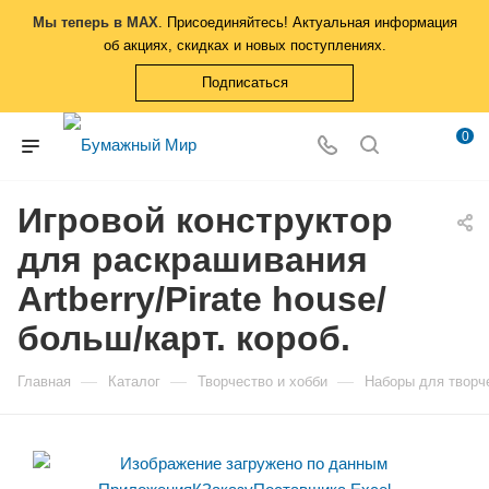
Мы теперь в MAX
. Присоединяйтесь! Актуальная информация
об акциях, скидках и новых поступлениях.
Подписаться
0
Игровой конструктор
для раскрашивания
Artberry/Pirate house/
больш/карт. короб.
—
—
—
Главная
Каталог
Творчество и хобби
Наборы для творч