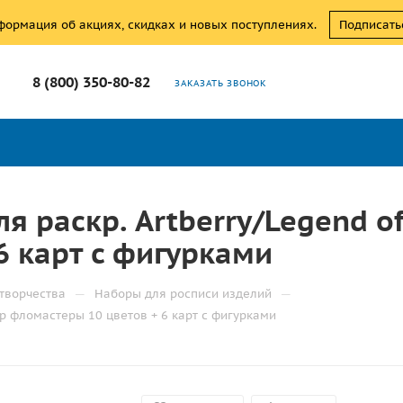
нформация об акциях, скидках и новых поступлениях.
Подписать
8 (800) 350-80-82
ЗАКАЗАТЬ ЗВОНОК
я раскр. Artberry/Legend of
6 карт с фигурками
—
—
творчества
Наборы для росписи изделий
hip фломастеры 10 цветов + 6 карт с фигурками