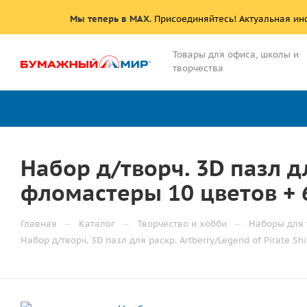
Мы теперь в MAX
. Присоединяйтесь! Актуальная и
Товары для офиса, школы и
творчества
Набор д/творч. 3D пазл дл
фломастеры 10 цветов + 
—
—
—
Главная
Каталог
Творчество и хобби
Наборы для 
Набор д/творч. 3D пазл для раскр. Artberry/Legend of Pirate S