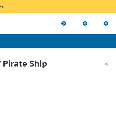
ся
0
0
0
 Pirate Ship