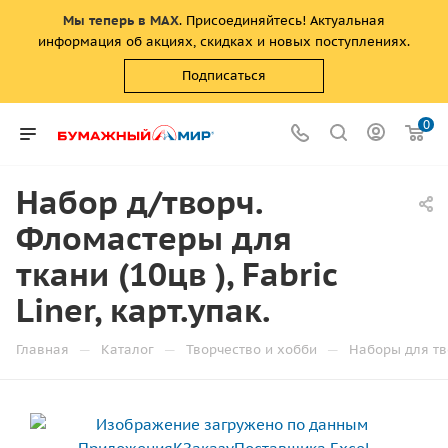
Мы теперь в MAX
. Присоединяйтесь! Актуальная
информация об акциях, скидках и новых поступлениях.
Подписаться
0
Набор д/творч.
Фломастеры для
ткани (10цв ), Fabric
Liner, карт.упак.
—
—
—
Главная
Каталог
Творчество и хобби
Наборы для тв