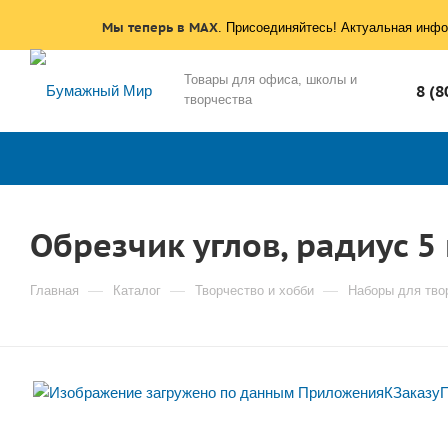
Мы теперь в MAX
. Присоединяйтесь! Актуальная инфо
Товары для офиса, школы и
8 (8
творчества
Обрезчик углов, радиус 
—
—
—
Главная
Каталог
Творчество и хобби
Наборы для тво