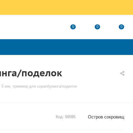
0
0
0
инга/поделок
с 5 мм, триммер для скрапбукинга/поделок
Остров сокровищ
Код:
99095