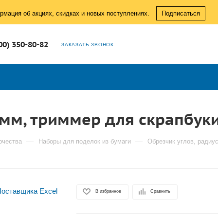
рмация об акциях, скидках и новых поступлениях.
Подписаться
00) 350-80-82
ЗАКАЗАТЬ ЗВОНОК
5 мм, триммер для скрапбук
—
—
рчества
Наборы для поделок из бумаги
Обрезчик углов, радиу
В избранное
Сравнить